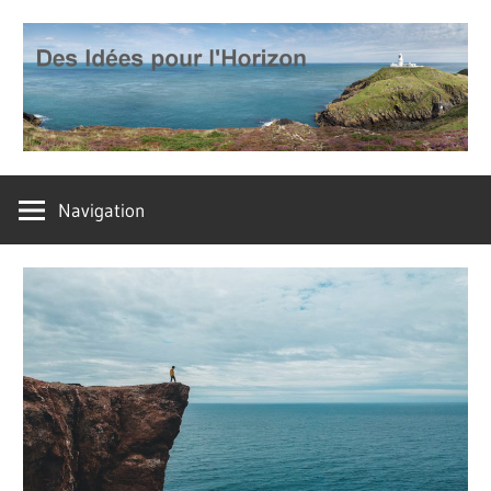
Skip
to
content
Imaginons
Des
un
Navigation
futur
idées
souhaitable
pour
l'horizon