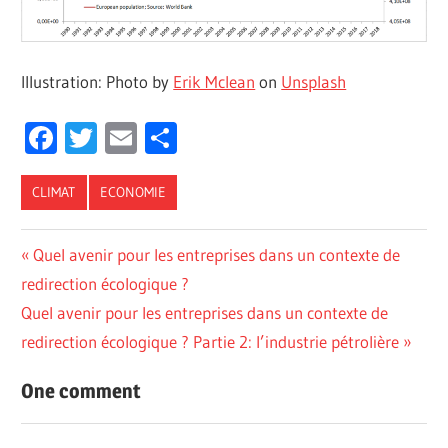
Illustration: Photo by
Erik Mclean
on
Unsplash
Facebook
Twitter
Email
Partager
CLIMAT
ECONOMIE
Previous
Quel avenir pour les entreprises dans un contexte de
Navigation
redirection écologique ?
Post:
de
Next
Quel avenir pour les entreprises dans un contexte de
Post:
redirection écologique ? Partie 2: l’industrie pétrolière
l’article
One comment